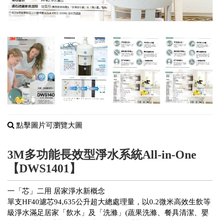
點擊圖片可瀏覽大圖
3M多功能長效型淨水系統All-in-One
【DWS1401】
一「芯」二用 居家淨水新概念
單支HF40濾芯94,635公升超大總處理量，以0.2微米高效生飲等
級淨水滿足居家「飲水」及「洗滌」(蔬果洗滌、餐具清潔、嬰