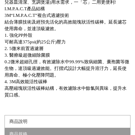
兒器皿清潔、烹調煲湯)用水需求，一「芯」二用更便利!
I.M.P.A.C.T產品結構
3M“I.M.P.A.C.T”複合式過濾技術
結合薄膜技術及經預先活化的高效能塊狀活性碳棒。延長濾芯
使用壽命，並達頂級濾效。
1. 強化PP外殼
可耐高達375psi(約25公斤)壓力
2. 5微米前置過濾層
3. 醫療級超微細除菌膜
0.2微米超細孔徑，有效濾除水中99.99%致病細菌、囊孢菌等微
生物，達頂級過濾效能。打摺式設計大幅提升溶汙力，延長使
用壽命、極小化壓降問題。
4. 3M高效能活性碳棒
高壓縮塊狀活性碳棒結構，有效濾除水中餘氯與異味，提升水
質口感。
商品說明
商品規格