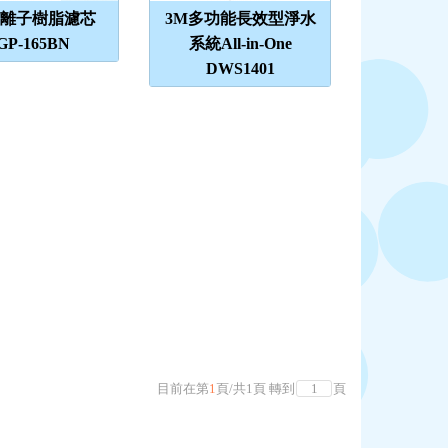
氫離子樹脂濾芯
3M多功能長效型淨水
GP-165BN
系統All-in-One
DWS1401
目前在第
1
頁
/
共
1
頁
轉到
頁