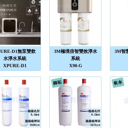
PURE-D1無泵雙飲
3M極境倍智雙效淨水
3M智
水淨水系統
系統
XPURE-D1
X90-G