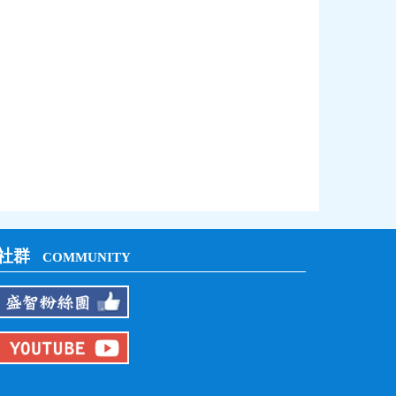
社群
COMMUNITY