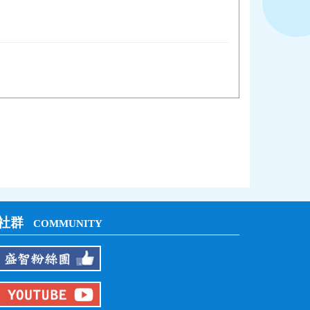
社群
COMMUNITY