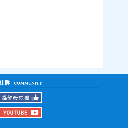
社群
COMMUNITY